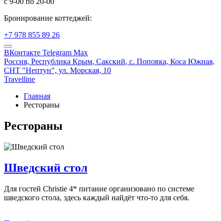
с 9-00 по 20-00
Бронирование коттеджей:
+7 978 855 89 26
ВКонтакте
Telegram
Max
Россия,
Республика Крым
,
Сакский
, с. Поповка, Коса Южная,
СНТ "Нептун", ул. Морская, 10
Travelline
Главная
Рестораны
Рестораны
Шведский стол
Для гостей Christie 4* питание организовано по системе
шведского стола, здесь каждый найдёт что-то для себя.